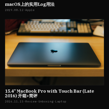
macOS上的实用Log用法
2019.08.12
·
Apple
15.4" MacBook Pro with Touch Bar (Late
2016) 开箱+简评
2016.11.15
·
Review
·
Unboxing
·
Laptop